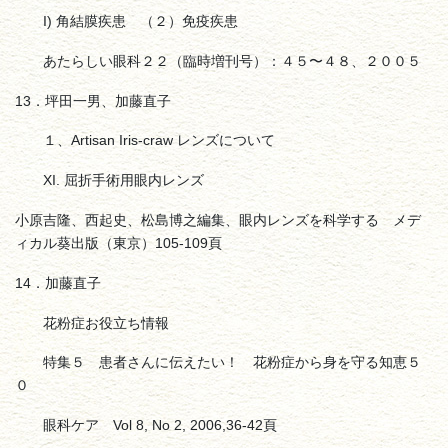
I) 角結膜疾患 （２）免疫疾患
あたらしい眼科２２（臨時増刊号）：４５〜４８、２００５
13．坪田一男、加藤直子
１、Artisan Iris-craw レンズについて
XI. 屈折手術用眼内レンズ
小原吉隆、西起史、松島博之編集、眼内レンズを科学する メデ
ィカル葵出版（東京）105-109頁
14．加藤直子
花粉症お役立ち情報
特集５ 患者さんに伝えたい！ 花粉症から身を守る知恵５
０
眼科ケア Vol 8, No 2, 2006,36-42頁