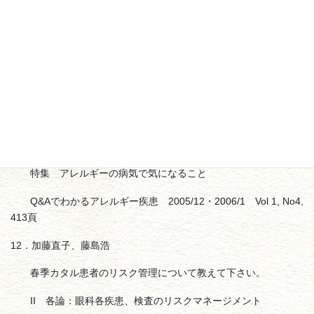
10．加藤直子
アトピー性角結膜炎（含む眼瞼炎）の診療指針
特集 アレルギー性 結膜疾患診療指針2005
あたらしい眼科 2005：22（6）：733-738
11．加藤直子
薬局と病院の薬の違いとは？
特集 アレルギーの病気で気になること
Q&Aでわかるアレルギー疾患 2005/12・2006/1 Vol 1, No4,
413頁
12．加藤直子、藤島浩
春季カタル患者のリスク管理について教えて下さい。
II 各論：眼科各疾患、検査のリスクマネージメント