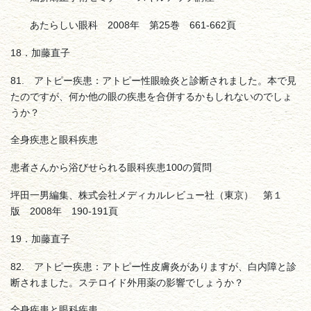
あたらしい眼科 2008年 第25巻 661-662頁
18．加藤直子
81. アトピー疾患：アトピー性眼瞼炎と診断されました。本で見
たのですが、何か他の眼の疾患を合併するかもしれないのでしょ
うか？
全身疾患と眼科疾患
患者さんから浴びせられる眼科疾患100の質問
坪田一男編集、株式会社メディカルレビュー社（東京） 第１
版 2008年 190-191頁
19．加藤直子
82. アトピー疾患：アトピー性皮膚炎がありますが、白内障と診
断されました。ステロイド外用薬の影響でしょうか？
全身疾患と眼科疾患