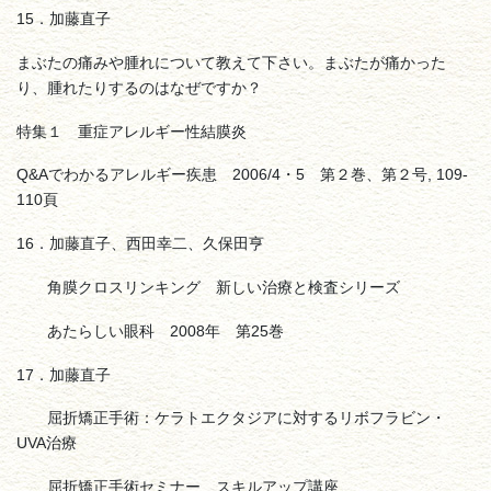
15．加藤直子
まぶたの痛みや腫れについて教えて下さい。まぶたが痛かった
り、腫れたりするのはなぜですか？
特集１ 重症アレルギー性結膜炎
Q&Aでわかるアレルギー疾患 2006/4・5 第２巻、第２号, 109-
110頁
16．加藤直子、西田幸二、久保田亨
角膜クロスリンキング 新しい治療と検査シリーズ
あたらしい眼科 2008年 第25巻
17．加藤直子
屈折矯正手術：ケラトエクタジアに対するリボフラビン・
UVA治療
屈折矯正手術セミナー スキルアップ講座