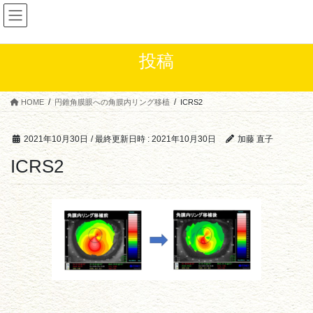
コ
ナ
眼科医 加藤直子
ン
ビ
テ
ゲ
ン
ー
投稿
ツ
シ
へ
ョ
ス
ン
HOME
円錐角膜眼への角膜内リング移植
ICRS2
キ
に
ッ
移
プ
動
2021年10月30日
/ 最終更新日時 :
2021年10月30日
加藤 直子
ICRS2