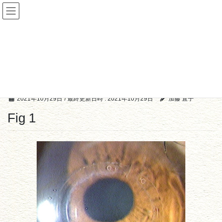
コ
ナ
眼科医 加藤直子
ン
ビ
テ
ゲ
ン
ー
メディア
ツ
シ
へ
ョ
ス
ン
HOME
メディア
Fig 1
キ
に
ッ
移
プ
動
2021年10月29日
/ 最終更新日時 :
2021年10月29日
加藤 直子
Fig 1