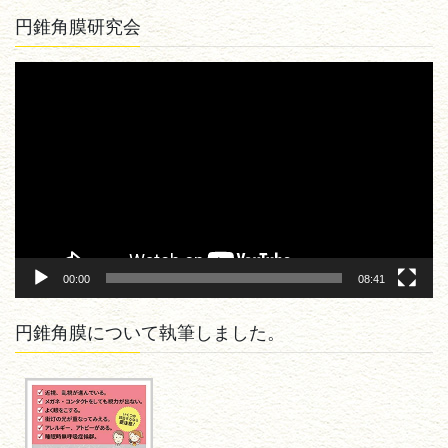
円錐角膜研究会
動
画
プ
レ
ー
ヤ
ー
00:00
08:41
円錐角膜について執筆しました。