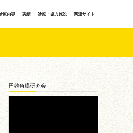
診療内容
実績
診療・協力施設
関連サイト
円錐角膜研究会
動
画
プ
レ
ー