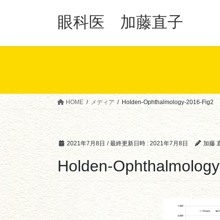
コ
ナ
ン
ビ
眼科医 加藤直子
テ
ゲ
ン
ー
ツ
シ
へ
ョ
ス
ン
キ
に
ッ
移
HOME
メディア
Holden-Ophthalmology-2016-Fig2
プ
動
2021年7月8日
/ 最終更新日時 :
2021年7月8日
加藤 
Holden-Ophthalmology