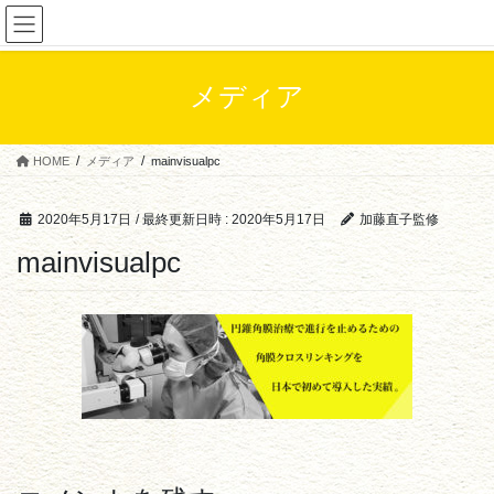
コ
ナ
眼科医 加藤直子
ン
ビ
テ
ゲ
ン
ー
メディア
ツ
シ
へ
ョ
ス
ン
HOME
メディア
mainvisualpc
キ
に
ッ
移
プ
動
2020年5月17日
/ 最終更新日時 :
2020年5月17日
加藤直子監修
mainvisualpc