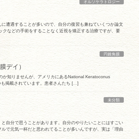
オルソケラトロジー
んに遭遇することが多いので、自分の復習も兼ねていくつか論文
シックなどの手術をすることなく近視を矯正する治療ですが、要
円錐角膜
円錐角膜デイ）
ませんが、アメリカにあるNational Keratoconus
にいつも掲載されています。患者さんたち […]
未分類
、と自分で思うことがあります。自分のやりたいことにはすごい
フルで元気一杯だと思われてることが多いんですが、実は「理由