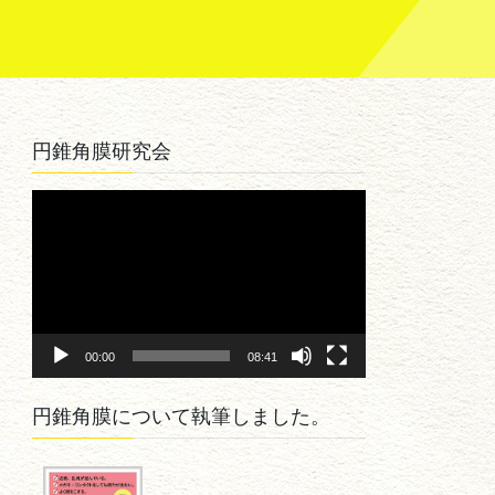
円錐角膜研究会
動
画
プ
レ
ー
ヤ
00:00
08:41
ー
円錐角膜について執筆しました。