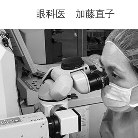
コ
ナ
ン
ビ
眼科医 加藤直子
テ
ゲ
ン
ー
ツ
シ
へ
ョ
ス
ン
キ
に
ッ
移
プ
動