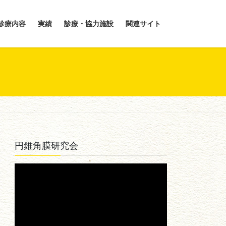
診療内容
実績
診療・協力施設
関連サイト
円錐角膜研究会
動
画
プ
レ
ー