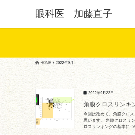
コ
ナ
ン
ビ
眼科医 加藤直子
テ
ゲ
ン
ー
ツ
シ
へ
ョ
ス
ン
キ
に
ッ
移
HOME
2022年9月
プ
動
2022年9月22日
角膜クロスリンキ
今回は改めて、角膜クロス
思います。 角膜クロスリ
ロスリンキングの基本につい