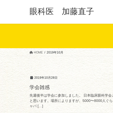
コ
ナ
ン
ビ
眼科医 加藤直子
テ
ゲ
ン
ー
ツ
シ
へ
ョ
ス
ン
キ
に
ッ
移
HOME
2019年10月
プ
動
2019年10月28日
学会雑感
先週後半は学会に参加しました。 日本臨床眼科学
と思います。場所によりますが、5000〜8000人
ャパ […]