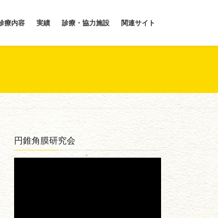
診療内容
実績
診療・協力施設
関連サイト
円錐角膜研究会
動
画
プ
レ
ー