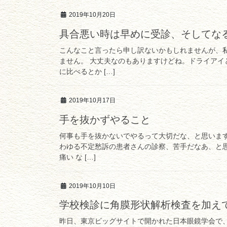
2019年10月20日
具合悪い時は早めに受診、そしてな
こんなこと言ったら申し訳ないかもしれませんが、
ません。 大丈夫なのもありますけどね。ドライア
に比べるとか […]
2019年10月17日
手を抜かずやること
何事も手を抜かないでやるって大切だな、と思いま
わゆる不定愁訴の患者さんの診察、苦手だなあ、と思
痛い な […]
2019年10月10日
学校検診に角膜形状解析検査を加え
昨日、東京ビッグサイトで開かれた日本眼鏡学会で