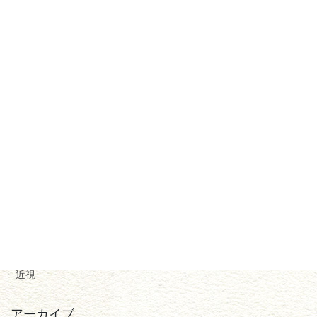
学会
感染症
未分類
検診
治療法
点眼
異物
角膜疾患
診断
近視
アーカイブ