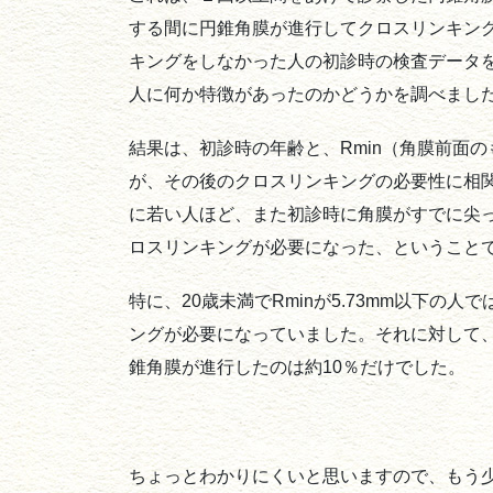
する間に円錐角膜が進行してクロスリンキン
キングをしなかった人の初診時の検査データ
人に何か特徴があったのかどうかを調べまし
結果は、初診時の年齢と、Rmin（角膜前面
が、その後のクロスリンキングの必要性に相
に若い人ほど、また初診時に角膜がすでに尖
ロスリンキングが必要になった、ということ
特に、20歳未満でRminが5.73mm以下の
ングが必要になっていました。それに対して、2
錐角膜が進行したのは約10％だけでした。
ちょっとわかりにくいと思いますので、もう