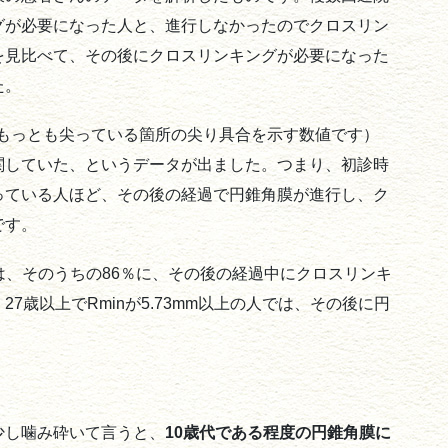
グが必要になった人と、進行しなかったのでクロスリン
を見比べて、その後にクロスリンキングが必要になった
た。
のもっとも尖っている箇所の尖り具合を示す数値です）
関していた、というデータが出ました。つまり、初診時
っている人ほど、その後の経過で円錐角膜が進行し、ク
です。
人では、そのうちの86％に、その後の経過中にクロスリンキ
7歳以上でRminが5.73mm以上の人では、その後に円
少し噛み砕いて言うと、
10歳代である程度の円錐角膜に