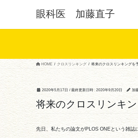
コ
ナ
ン
ビ
眼科医 加藤直子
テ
ゲ
ン
ー
ツ
シ
へ
ョ
ス
ン
キ
に
ッ
移
HOME
クロスリンキング
将来のクロスリンキングを
プ
動
2020年5月17日
/ 最終更新日時 :
2020年9月20日
加藤
将来のクロスリンキン
先日、私たちの論文がPLOS ONEという雑