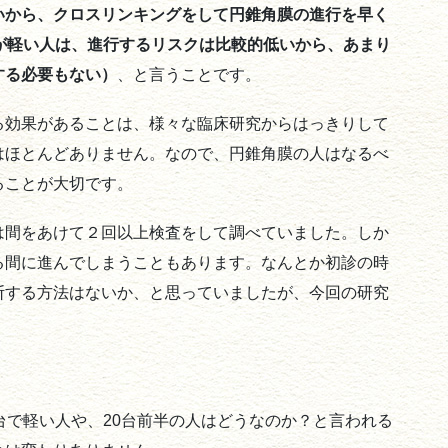
いから、クロスリンキングをして円錐角膜の進行を早く
が軽い人は、進行するリスクは比較的低いから、あまり
する必要もない）
、と言うことです。
る効果があることは、様々な臨床研究からはっきりして
はほとんどありません。なので、円錐角膜の人はなるべ
ることが大切です。
は間をあけて２回以上検査をして調べていました。しか
る間に進んでしまうこともあります。なんとか初診の時
断する方法はないか、と思っていましたが、今回の研究
台で軽い人や、20台前半の人はどうなのか？と言われる